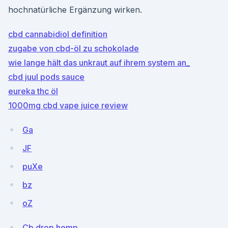
hochnatürliche Ergänzung wirken.
cbd cannabidiol definition
zugabe von cbd-öl zu schokolade
wie lange hält das unkraut auf ihrem system an_
cbd juul pods sauce
eureka thc öl
1000mg cbd vape juice review
Ga
JF
puXe
bz
oZ
Cb drop hemp