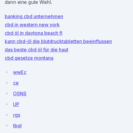
dann eine gute Wahl.
banking cbd unternehmen
cbd in western new york
cbd öl in daytona beach fl
kann cbd-öl die blutdrucktabletten beeinflussen
das beste cbd öl für die haut
cbd gesetze montana
wwEc
ce
OSNS
UP
rgs
tbql