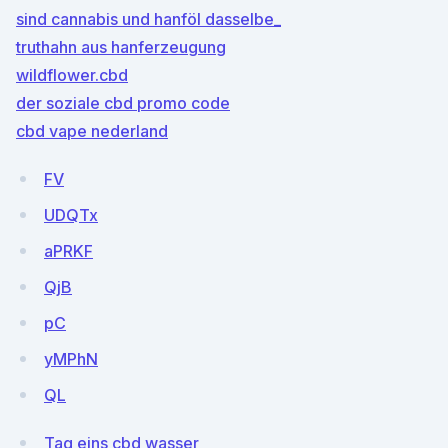
sind cannabis und hanföl dasselbe_
truthahn aus hanferzeugung
wildflower.cbd
der soziale cbd promo code
cbd vape nederland
FV
UDQTx
aPRKF
QjB
pC
yMPhN
QL
Tag eins cbd wasser