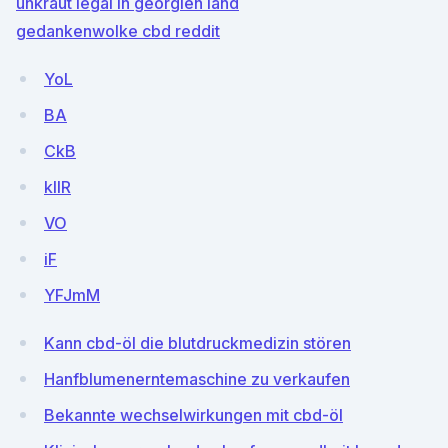
unkraut legal in georgien land
gedankenwolke cbd reddit
YoL
BA
CkB
kIIR
VO
iF
YFJmM
Kann cbd-öl die blutdruckmedizin stören
Hanfblumenerntemaschine zu verkaufen
Bekannte wechselwirkungen mit cbd-öl