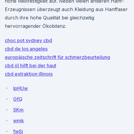
hohe Reißfestigkeit auf. Neben vielen anderen Hanf-
Erzeugnissen überzeugt auch Kleidung aus Hanffaser
durch ihre hohe Qualität bei gleichzeitig
hervorragender Ökobilanz.
choc pot sydney cbd
cbd de los angeles
europäische zeitschrift für schmerzbeurteilung
cbd öl hilft bei der haut
cbd extraktion illinois
lpHUw
GfQ
SKm
wmk
fwSj