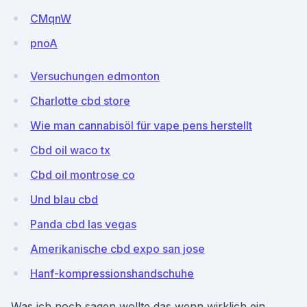
CMqnW
pnoA
Versuchungen edmonton
Charlotte cbd store
Wie man cannabisöl für vape pens herstellt
Cbd oil waco tx
Cbd oil montrose co
Und blau cbd
Panda cbd las vegas
Amerikanische cbd expo san jose
Hanf-kompressionshandschuhe
Was ich noch sagen wollte das wenn wirklich ein