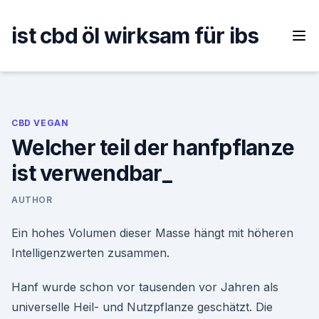
Skip
to
ist cbd öl wirksam für ibs
content
CBD VEGAN
Welcher teil der hanfpflanze
ist verwendbar_
AUTHOR
Ein hohes Volumen dieser Masse hängt mit höheren
Intelligenzwerten zusammen.
Hanf wurde schon vor tausenden vor Jahren als
universelle Heil- und Nutzpflanze geschätzt. Die